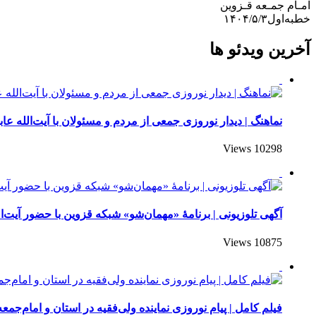
امـام جمـعه قـزوین
خطبه‌اول۱۴۰۴/۵/۳
آخرین ویدئو ها
نماهنگ | دیدار نوروزی جمعی از مردم و مسئولان با آیت‌الله عاب
10298 Views
آگهی تلوزیونی | برنامۀ «مهمان‌شو» شبکه قزوین با حضور آیت‌ال
10875 Views
فیلم کامل | پیام نوروزی نماینده ولی‌فقیه در استان و امام‌جمعه 