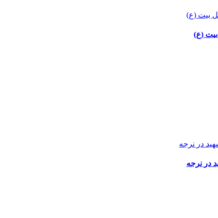
بیت (ع)
د در نرجه