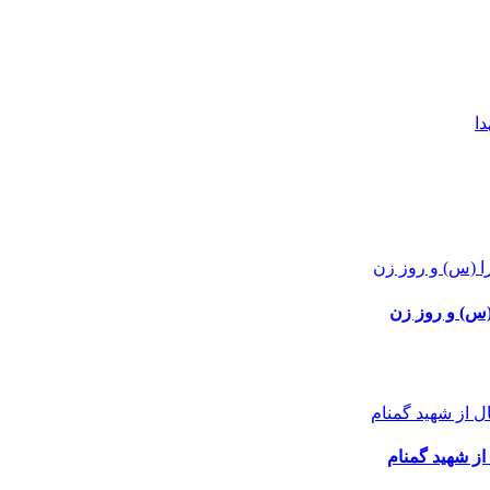
(س) و روز زن
ز شهید گمنام