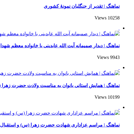
نماهنگ | تقدیر از جنگلبان نمونۀ کشوری
10258 Views
نماهنگ | دیدار صمیمانه آیت الله عابدینی با خانواده‌ معظم شهدا
9943 Views
نماهنگ | همایش استانی بانوان به ‌مناسبت ولادت حضرت زهرا 
10199 Views
نماهنگ | مراسم عزاداری شهادت حضرت زهرا (س) و استقبال ا