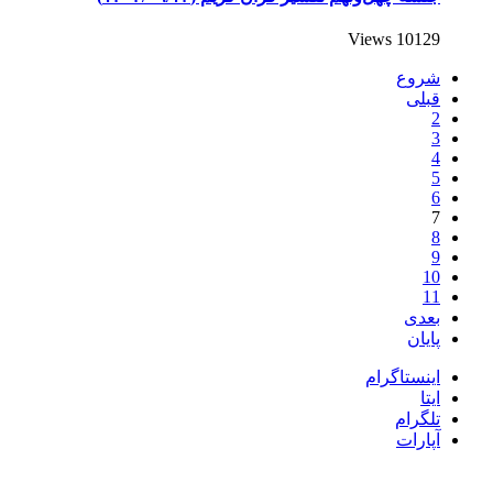
10129 Views
شروع
قبلی
2
3
4
5
6
7
8
9
10
11
بعدی
پایان
اینستاگرام
ایتا
تلگرام
آپارات