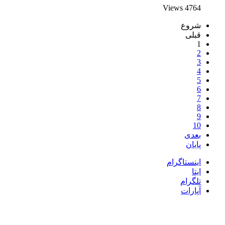
4764 Views
شروع
قبلی
1
2
3
4
5
6
7
8
9
10
بعدی
پایان
اینستاگرام
ایتا
تلگرام
آپارات