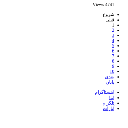
4741 Views
شروع
قبلی
1
2
3
4
5
6
7
8
9
10
بعدی
پایان
اینستاگرام
ایتا
تلگرام
آپارات