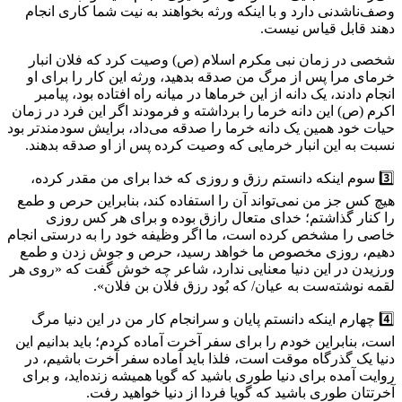
وصف‌ناشدنی دارد و با اینکه ورثه بخواهند به نیت شما کاری انجام
دهند قابل قیاس نیست.
شخصی در زمان نبی مکرم اسلام (ص) وصیت کرد که فلان انبار
خرمای مرا پس از مرگ من صدقه بدهید، ورثه این کار را برای او
انجام دادند، یک دانه از این خرماها در میانه راه افتاده بود، پیامبر
اکرم (ص) این دانه خرما را برداشته و فرمودند اگر این فرد در زمان
حیات خود همین یک دانه خرما را صدقه می‌داد، برایش سودمندتر بود
نسبت به این انبار خرمایی که وصیت کرده پس از او صدقه بدهند.
3️⃣ سوم اینکه دانستم رزق و روزی که خدا برای من مقدر کرده،
هیچ کس جز من نمی‌تواند آن را استفاده کند، بنابراین حرص و طمع
را کنار گذاشتم؛ خدای متعال رازق بوده و برای هر کس روزی
خاصی را مشخص کرده است، ما اگر وظیفه خود را به درستی انجام
دهیم، روزی مخصوص ما خواهد رسید، حرص و جوش زدن و طمع
ورزیدن در این دنیا معنایی ندارد، شاعر چه خوش گفت که «روی هر
لقمه نوشته‌ست به عیان/ که بُود رزق فلان بن فلان».
4️⃣ چهارم اینکه دانستم پایان و سرانجام کار من در این دنیا مرگ
است، بنابراین خودم را برای سفر آخرت آماده کردم؛ باید بدانیم این
دنیا یک گذرگاه موقت است، فلذا باید آماده سفر آخرت باشیم، در
روایت آمده برای دنیا طوری باشید که گویا همیشه زنده‌اید، و برای
آخرتتان طوری باشید که گویا فردا از دنیا خواهید رفت.