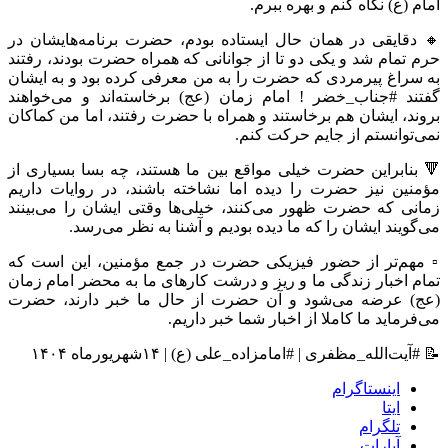
امام (ع) نگاه کنم و بهره ببرم.
🔸 دقایقی در همان حال ایستاده بودم، حضرت برنامه‌هایشان در
حرم تمام شد و یکی دو تا از جوانانی که همراه حضرت بودند، رفتند
به سراغ پیرمردی که حضرت را به من معرفی کرده بود و به ایشان
گفتند #جناب_خضر ! امام زمان (عج) برخاسته‌اند و می‌خواهند
بروند، ایشان هم برخاستند و همراه با حضرت رفتند، اما من کماکان
نمی‌توانستم از جایم حرکت کنم.
🔻 بنابراین حضرت خیلی مواقع بین ما هستند، چه بسا بسیاری از
مؤمنین نیز حضرت را دیده اما نشاخته باشند، در روایات داریم
زمانی که حضرت ظهور می‌کنند، خیلی‌ها وقتی ایشان را می‌بینند
می‌گویند ایشان را که ما دیده بودیم و آشنا به نظر می‌رسد.
▫️ مهم‌تر از حضور فیزیکی حضرت در جمع مؤمنین، این است که
تمام اخبار زندگی ما و ریز و درشت کارهای ما به محضر امام زمان
(عج) عرضه می‌شود و آن حضرت از حال ما خبر دارند، حضرت
می‌فرماید ما کاملا از اخبار شما خبر داریم.
📝 #آیت‌الله_مظفری | #امامزاده_علی (ع) | ۱۴شهریورماه ۱۴۰۴
اینستاگرام
ایتا
تلگرام
آپارات