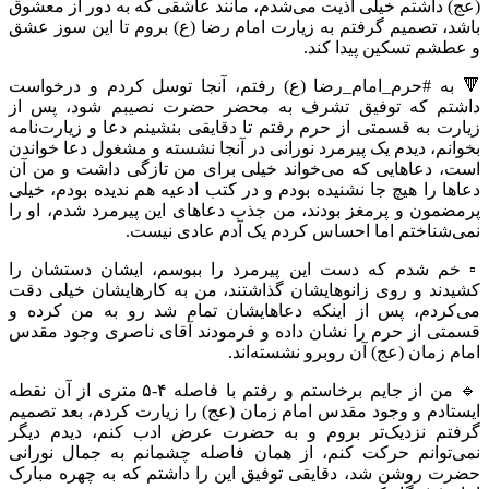
(عج) داشتم خیلی اذیت می‌شدم، مانند عاشقی که به دور از معشوق
باشد، تصمیم گرفتم به زیارت امام رضا (ع) بروم تا این سوز عشق
و عطشم تسکین پیدا کند.
🔻 به #حرم_امام_رضا (ع) رفتم، آنجا توسل کردم و درخواست
داشتم که توفیق تشرف به محضر حضرت نصیبم شود، پس از
زیارت به قسمتی از حرم رفتم تا دقایقی بنشینم دعا و زیارت‌نامه
بخوانم، دیدم یک پیرمرد نورانی در آنجا نشسته و مشغول دعا خواندن
است، دعاهایی که می‌خواند خیلی برای من تازگی داشت و من آن
دعاها را هیچ جا نشنیده بودم و در کتب ادعیه هم ندیده بودم، خیلی
پرمضمون و پرمغز بودند، من جذب دعاهای این پیرمرد شدم، او را
نمی‌شناختم اما احساس کردم یک آدم عادی نیست.
▫️ خم شدم که دست این پیرمرد را ببوسم، ایشان دستشان را
کشیدند و روی زانوهایشان گذاشتند، من به کارهایشان خیلی دقت
می‌کردم، پس از اینکه دعاهایشان تمام شد رو به من کرده و
قسمتی از حرم را نشان داده و فرمودند آقای ناصری وجود مقدس
امام زمان (عج) آن روبرو نشسته‌اند.
🔹 من از جایم برخاستم و رفتم با فاصله ۴-۵ متری از آن نقطه
ایستادم و وجود مقدس امام زمان (عج) را زیارت کردم، بعد تصمیم
گرفتم نزدیک‌تر بروم و به حضرت عرض ادب کنم، دیدم دیگر
نمی‌توانم حرکت کنم، از همان فاصله چشمانم به جمال نورانی
حضرت روشن شد، دقایقی توفیق این را داشتم که به چهره مبارک