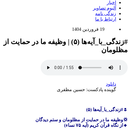
اخبار
آلبوم تصاویر
زندگی نامه
ارتباط با ما
19 فروردين 1404
#زندگی_با_آیه‌ها (۵) | وظیفه ما در حمایت از
مظلومان
دانلود
گوینده پادکست:
حسین مظفری
🌷#زندگی_با_آیه‌ها (۵)
💢وظیفه ما در حمایت از مظلومان و ستم دیدگان
🔸از نگاه قرآن کریم (آیه ۷۵ نساء)